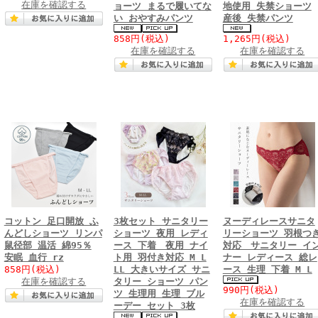
在庫を確認する
ョーツ まるで履いてな
地使用 失禁ショーツ
い おやすみパンツ
産後 失禁パンツ
858円
(税込)
1,265円
(税込)
在庫を確認する
在庫を確認する
コットン 足口開放 ふ
3枚セット サニタリー
ヌーディレースサニタ
んどしショーツ リンパ
ショーツ 夜用 レディ
リーショーツ 羽根つ
鼠径部 温活 綿95％
ース 下着 夜用 ナイ
対応 サニタリー イ
安眠 血行 rz
ト用 羽付き対応 M L
ナー レディース 総レ
858円
(税込)
LL 大きいサイズ サニ
ース 生理 下着 M L
在庫を確認する
タリー ショーツ パン
990円
(税込)
ツ 生理用 生理 ブル
在庫を確認する
ーデー セット 3枚