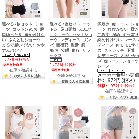
選べる2枚セット ショ
選べる2枚セット コッ
深履き 総レース ショ
ーツ コットン95％ 脚
トン 足口開放 ふんど
ーツ ひびかない 履き
口ゆったり 締め付けな
しショーツ セットショ
こみ丈 深め すっぽり
い ふんどしショーツ
ーツ レディース リン
締め付けない レース
まるで履いてない おや
パ 鼠径部 温活 綿
ディース M L LLサイ
すみパンツ
95％ 安眠 血行 リラ
ズ ストレッチ 下着
ックス
レディース 大きいサ
1,738円
(税込)
ズ 総レース ショーツ
1,738円
(税込)
送料当社負担
レース
在庫を確認する
送料当社負担
メーカー希望小売
在庫を確認する
格: 972円(税込)
価格:
972円
(税込)
在庫を確認する