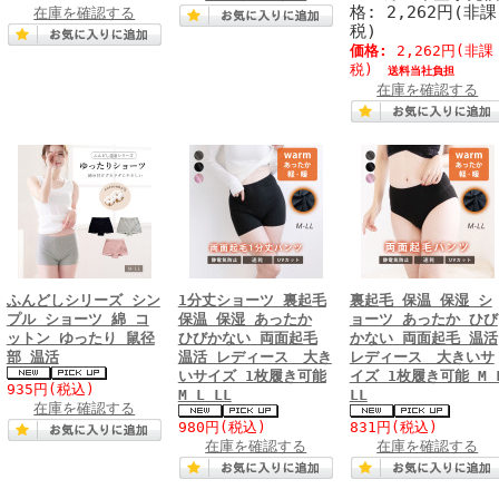
格: 2,262円(非課
在庫を確認する
税)
価格:
2,262円
(非課
税)
送料当社負担
在庫を確認する
ふんどしシリーズ シン
1分丈ショーツ 裏起毛
裏起毛 保温 保湿 シ
プル ショーツ 綿 コ
保温 保湿 あったか
ョーツ あったか ひび
ットン ゆったり 鼠径
ひびかない 両面起毛
かない 両面起毛 温活
部 温活
温活 レディース 大き
レディース 大きいサ
いサイズ 1枚履き可能
イズ 1枚履き可能 M 
935円
(税込)
M L LL
LL
在庫を確認する
980円
(税込)
831円
(税込)
在庫を確認する
在庫を確認する