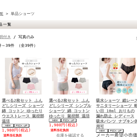
ME
> 単品ショーツ
品一覧
明付き
/ 写真のみ
件～39件 （全39件）
選べる2枚セット ふん
選べる2枚セット ふん
吸水ショーツ 総レー
どしシリーズ ショーツ
どしシリーズ シンプル
サニタリーショーツ 
綿 コットン ゆったり
ショーツ 綿 コットン
い日 10ml おりもの
ウエストレース 鼠径部
ゆったり 鼠径部 温活
漏れ防止 レディース
温活
吸水パンツ ナプキン
1,980円
(税込)
用可
1,980円
(税込)
送料当社負担
メーカー希望小売
在庫を確認する
送料当社負担