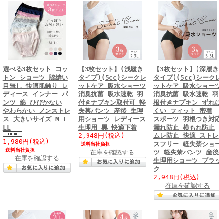
選べる3枚セット コッ
【3枚セット】(浅履き
【3枚セット】(深履き
トン ショーツ 脇縫い
タイプ)(5cc)シークレ
タイプ)(5cc)シーク
目無し 快適肌触り レ
ットケア 吸水ショーツ
ットケア 吸水ショー
ディース インナー パ
消臭抗菌 吸水速乾 羽
消臭抗菌 吸水速乾 羽
ンツ 綿 ひびかない
付きナプキン取付可 軽
根付きナプキン ずれ
やわらかい ノンストレ
失禁パンツ 産後 生理
くい フィット 密着
ス 大きいサイズ M L
用ショーツ レディース
スポーツ 羽根つき対
LL
生理用 黒 快適下着
漏れ防止 横もれ防止
2,948円
(税込)
ムレ防止 快適 ストレ
1,980円
(税込)
スフリー 軽失禁ショ
送料当社負担
送料当社負担
在庫を確認する
ツ 軽失禁パンツ 産後
在庫を確認する
生理用ショーツ ブラ
ク
2,948円
(税込)
在庫を確認する