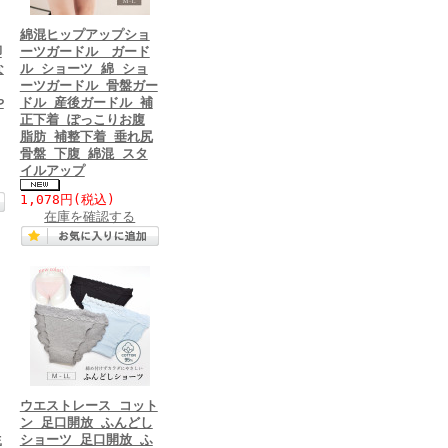
綿混ヒップアップショ
脚
ーツガードル ガード
な
ル ショーツ 綿 ショ
ーツガードル 骨盤ガー
や
ドル 産後ガードル 補
正下着 ぽっこりお腹
脂肪 補整下着 垂れ尻
骨盤 下腹 綿混 スタ
イルアップ
1,078円
(税込)
在庫を確認する
ウエストレース コット
ン 足口開放 ふんどし
生
ショーツ 足口開放 ふ