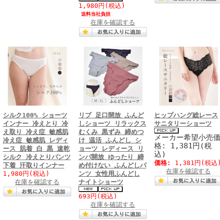
1,980円
(税込)
送料当社負担
在庫を確認する
シルク100% ショーツ
リブ 足口開放 ふんど
ヒップハング総レース
インナー 冷えとり 冷
しショーツ リラックス
サニタリーショーツ
え取り 冷え症 敏感肌
むくみ 黒ずみ 締めつ
メーカー希望小売
冷え症 敏感肌 レディ
け 温活 ふんどし シ
格: 1,381円(税
ース 肌着 白 黒 速乾
ョーツ レディース リ
込)
シルク 冷えとりパンツ
ンパ開放 ゆったり 締
価格:
1,381円
(税込
下着 汗取りインナー
め付けない ふんどしパ
在庫を確認する
1,980円
(税込)
ンツ 女性用ふんどし
在庫を確認する
ナイトショーツ
693円
(税込)
在庫を確認する