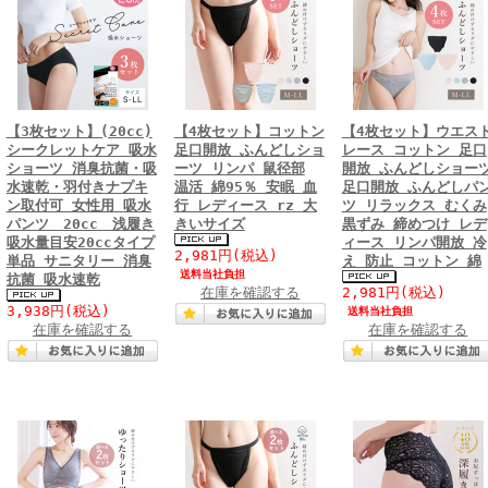
【3枚セット】(20cc)
【4枚セット】コットン
【4枚セット】ウエス
シークレットケア 吸水
足口開放 ふんどしショ
レース コットン 足口
ショーツ 消臭抗菌・吸
ーツ リンパ 鼠径部
開放 ふんどしショー
水速乾・羽付きナプキ
温活 綿95％ 安眠 血
足口開放 ふんどしパ
ン取付可 女性用 吸水
行 レディース rz 大
ツ リラックス むくみ
パンツ 20cc 浅履き
きいサイズ
黒ずみ 締めつけ レデ
吸水量目安20ccタイプ
ィース リンパ開放 冷
2,981円
(税込)
単品 サニタリー 消臭
え 防止 コットン 綿
送料当社負担
抗菌 吸水速乾
在庫を確認する
2,981円
(税込)
3,938円
(税込)
送料当社負担
在庫を確認する
在庫を確認する