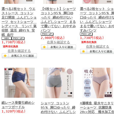
選べる2枚セット ウエ
【4枚セット】ショーツ
選べる2枚セット ショ
ストレース コットン
コットン95％ 脚口ゆ
ーツ コットン95％ 
足口開放 ふんどしショ
ったり 締め付けない
口ゆったり 締め付け
ーツ セットショーツ
ふんどしショーツ まる
い ふんどしショーツ
レディース リンパ 鼠
で履いてない おやすみ
まるで履いてない お
径部 温活 綿95％ 安
パンツ
すみパンツ
眠 血行
2,980円
(税込)
1,738円
(税込)
1,738円
(税込)
在庫を確認する
送料当社負担
在庫を確認する
送料当社負担
在庫を確認する
総レース骨盤引締めシ
ショーツ コットン
4層構造 吸水サニタリ
ョーツガードル
95％ 脚口ゆったり 締
ーショーツ 抗菌防臭
1,320円
(税込)
め付けない ふんどしシ
20cc対応 撥水加工