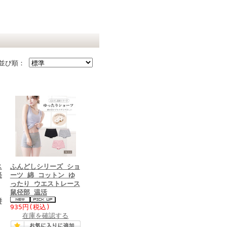
並び順：
ス
ふんどしシリーズ ショ
軽
ーツ 綿 コットン ゆ
ったり ウエストレース
鼠径部 温活
併
935円
(税込)
在庫を確認する
価