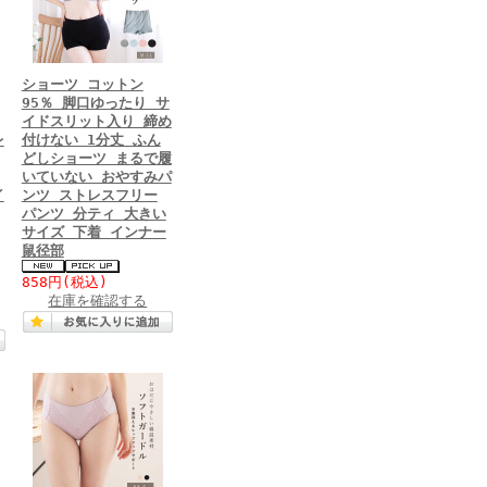
ショーツ コットン
95％ 脚口ゆったり サ
イドスリット入り 締め
レ
付けない 1分丈 ふん
どしショーツ まるで履
いていない おやすみパ
イ
ンツ ストレスフリー
パンツ 分ティ 大きい
サイズ 下着 インナー
鼠径部
価
858円
(税込)
在庫を確認する