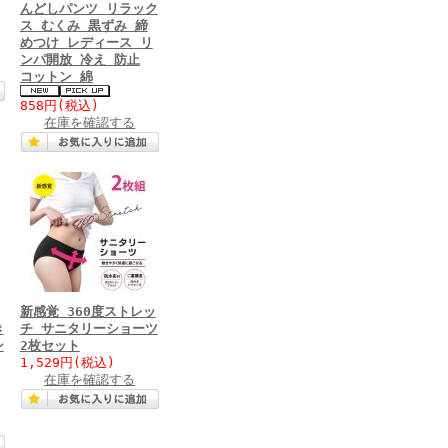
んどしパンツ リラック
ス むくみ 黒ずみ 締
めつけ レディース リ
ンパ開放 冷え 防止
コットン 綿
858円
(税込)
在庫を確認する
新感覚 360度ストレッ
き
チ サニタリーショーツ
ン
2枚セット
1,529円
(税込)
在庫を確認する