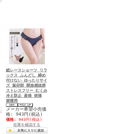
総レースショーツ リラ
ックス ふんどし 締め
付けない ゆったりサイ
価
ズ 鼠径部 開放感抜群
ストレスフリー むくみ
冷え防止 産後 術後
)
就寝用
メーカー希望小売価
格: 943円(税込)
価格:
943円
(税込)
在庫を確認する