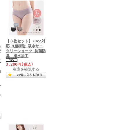
【３枚セット】20cc対
レ
応 4層構造 吸水サニ
ツ
タリーショーツ 抗菌防
臭 撥水加工
に
3,280円
(税込)
在庫を確認する
応
ー
ッ