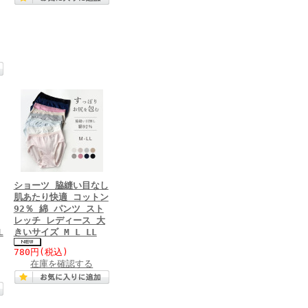
ショーツ 脇縫い目なし
肌あたり快適 コットン
92％ 綿 パンツ スト
レッチ レディース 大
L
きいサイズ M L LL
780円
(税込)
在庫を確認する